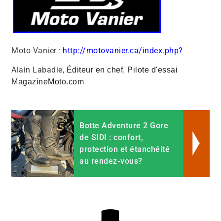
Moto Vanier
:
http://motovanier.ca/index.php?
Alain Labadie,
Éditeur en chef, Pilote d'essai
MagazineMoto.com
Botte Adventure 2 Gore
de SIDI : confort,
protection et étanchéité
au rendez-vous?