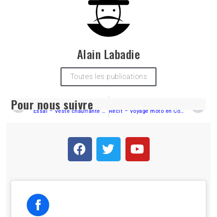
Alain Labadie
Toutes les publications
Pour nous suivre
PRÉCÉDENT
SUIVANT
Essai – Veste chauffante Conforteck
Récit – Voyage moto en Colombie