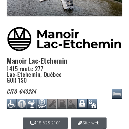
Manoir Lac-Etchemin
1415 route 277
Lac-Etchemin
,
Québec
G0R 1S0
CITQ :
043234
418-625-2101
Site web