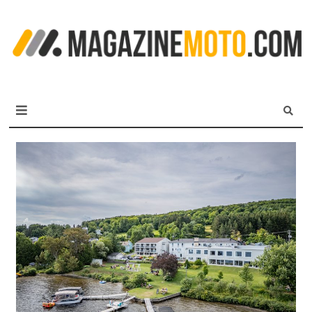
L
m
MagazineMoto.com