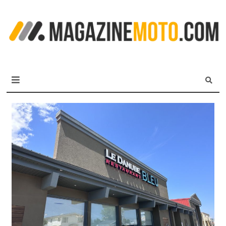
L
m
MagazineMoto.com