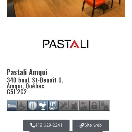
Pastali Amqui
340 boul. St-Benoît O.
Amqui
,
Québec
G5J 2G2
418 629-2241
Site web