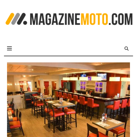
L
m
MagazineMoto.com