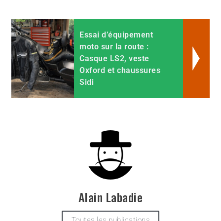
Essai d’équipement
moto sur la route :
Casque LS2, veste
Oxford et chaussures
Sidi
Alain Labadie
Toutes les publications