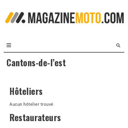
L
m
MagazineMoto.com
Cantons-de-l’est
Hôteliers
Aucun hôtelier trouvé
Restaurateurs