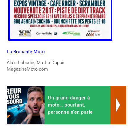
La Brocante Moto
Alain Labadie, Martin Dupuis
MagazineMoto.com
Un grand danger à
moto… pourtant,
personne n'en parle