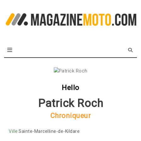
Skip
to
L
content
m
MagazineMoto.com
Hello
Patrick Roch
Chroniqueur
Ville
Sainte-Marcelline-de-Kildare