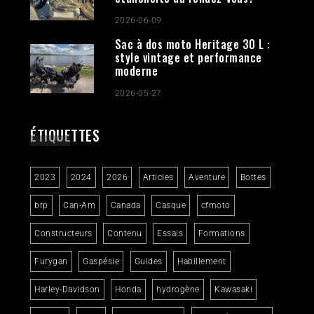
2026-06-09
Sac à dos moto Heritage 30 L :
style vintage et performance
moderne
2026-05-27
ÉTIQUETTES
2023
2024
2026
Articles
Aventure
Bottes
brp
Can-Am
Canada
Casque
cfmoto
Constructeurs
Contenu
Essais
Formations
Furygan
Gaspésie
Guides
Habillement
Harley-Davidson
Honda
hydrogène
Kawasaki