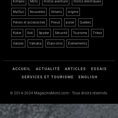
Kimpex
Moto
motos aventure
motos électriques
MylDuc
Nouvelles
Ontario
origine
Pièces et accessoires
Pneus
pulse
Québec
Ryker
Sidi
Spyder
Sécurité
Tourisme
Trikes
Valises
Yamaha
États-Unis
Événements
ACCUEIL
ACTUALITÉ
ARTICLES
ESSAIS
SERVICES ET TOURISME
ENGLISH
© 2014-2024 MagazineMoto.com - Tous droits réservés.