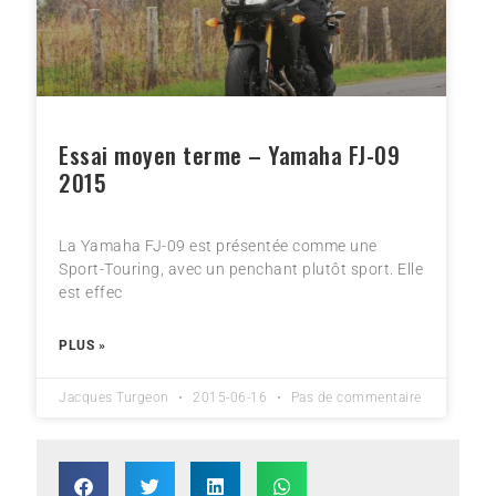
Essai moyen terme – Yamaha FJ-09
2015
La Yamaha FJ-09 est présentée comme une
Sport-Touring, avec un penchant plutôt sport. Elle
est effec
PLUS »
Jacques Turgeon
2015-06-16
Pas de commentaire