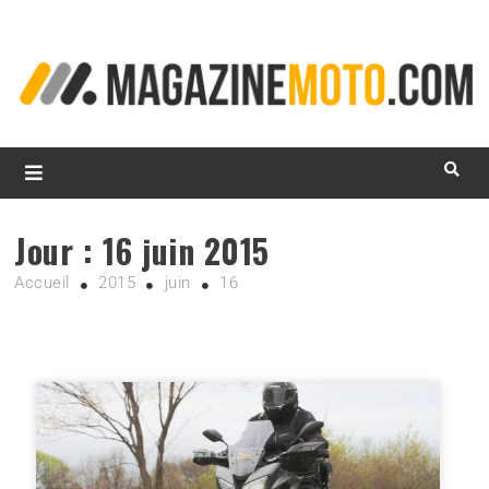
L
d
m
MagazineMoto.com
Jour :
16 juin 2015
Accueil
2015
juin
16