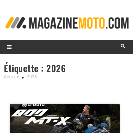
L
d
m
MagazineMoto.com
Étiquette :
2026
Accueil
2026