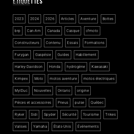
ÉTIQUETTES
2023
2024
2026
Articles
Aventure
Bottes
brp
Can-Am
Canada
Casque
cfmoto
Constructeurs
Contenu
Essais
Formations
Furygan
Gaspésie
Guides
Habillement
Harley-Davidson
Honda
hydrogène
Kawasaki
Kimpex
Moto
motos aventure
motos électriques
MylDuc
Nouvelles
Ontario
origine
Pièces et accessoires
Pneus
pulse
Québec
Ryker
Sidi
Spyder
Sécurité
Tourisme
Trikes
Valises
Yamaha
États-Unis
Événements