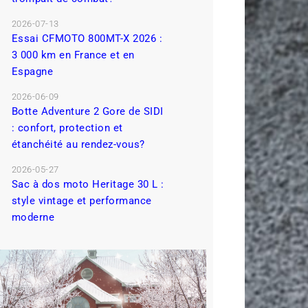
2026-07-13
Essai CFMOTO 800MT-X 2026 :
3 000 km en France et en
Espagne
2026-06-09
Botte Adventure 2 Gore de SIDI
: confort, protection et
étanchéité au rendez-vous?
2026-05-27
Sac à dos moto Heritage 30 L :
style vintage et performance
moderne