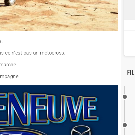
a.
s ce n’est pas un motocross.
 marché.
FI
 campagne.