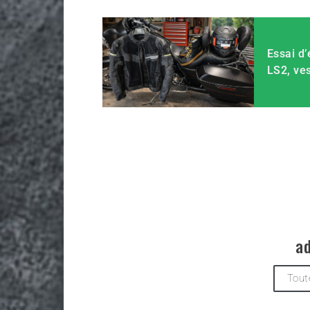
Essai d
LS2, ve
a
Tout