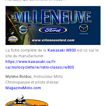
La fiche complète de la
Kawasaki W800
est ici sur le
site du manufacturier.
https://www.kawasaki.ca/fr-
ca/motocyclette/w/retro-classic/w800
Mylène Bolduc
, Instructeur Moto
Chroniqueuse et pilote d’essai
MagazineMoto.com