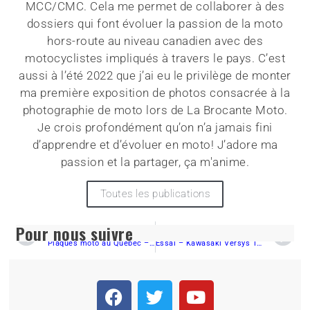
MCC/CMC. Cela me permet de collaborer à des
dossiers qui font évoluer la passion de la moto
hors-route au niveau canadien avec des
motocyclistes impliqués à travers le pays. C’est
aussi à l’été 2022 que j’ai eu le privilège de monter
ma première exposition de photos consacrée à la
photographie de moto lors de La Brocante Moto.
Je crois profondément qu’on n’a jamais fini
d’apprendre et d’évoluer en moto! J’adore ma
passion et la partager, ça m'anime.
Toutes les publications
Pour nous suivre
PRÉCÉDENT
SUIVANT
Plaques moto au Québec – on brasse quelques hypothèses
Essai – Kawasaki Versys 1000 ABS LT SE