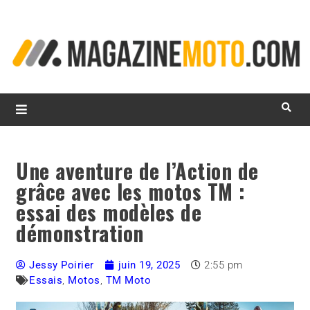
L
d
m
MagazineMoto.com
Une aventure de l’Action de
grâce avec les motos TM :
essai des modèles de
démonstration
Jessy Poirier
juin 19, 2025
2:55 pm
Essais
,
Motos
,
TM Moto