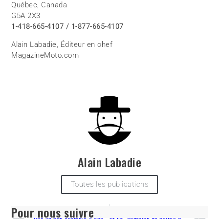
Québec, Canada
G5A 2X3
1-418-665-4107 / 1-877-665-4107
Alain Labadie, Éditeur en chef
MagazineMoto.com
Alain Labadie
Toutes les publications
Pour nous suivre
PRÉCÉDENT
SUIVANT