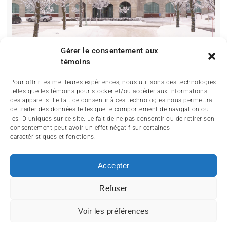
Gérer le consentement aux
témoins
Pour offrir les meilleures expériences, nous utilisons des technologies
telles que les témoins pour stocker et/ou accéder aux informations
des appareils. Le fait de consentir à ces technologies nous permettra
de traiter des données telles que le comportement de navigation ou
les ID uniques sur ce site. Le fait de ne pas consentir ou de retirer son
consentement peut avoir un effet négatif sur certaines
caractéristiques et fonctions.
ACCUEIL
ACTUALITÉ
ARTICLES
Accepter
ESSAIS
SERVICES ET TOURISME
ENGLISH
Refuser
Voir les préférences
© 2014-2024 MagazineMoto.com - Tous droits réservés.