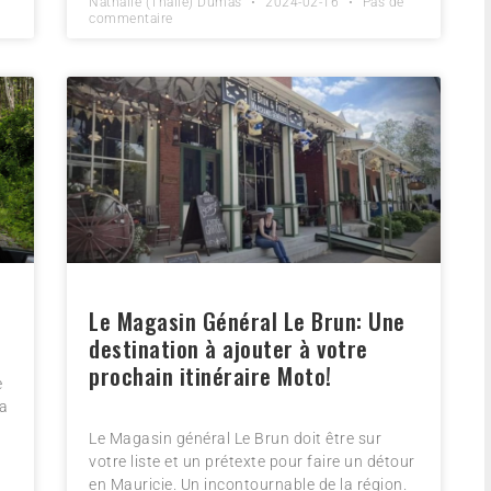
Nathalie (Thalie) Dumas
2024-02-16
Pas de
commentaire
Le Magasin Général Le Brun: Une
destination à ajouter à votre
prochain itinéraire Moto!
e
la
Le Magasin général Le Brun doit être sur
votre liste et un prétexte pour faire un détour
en Mauricie. Un incontournable de la région.