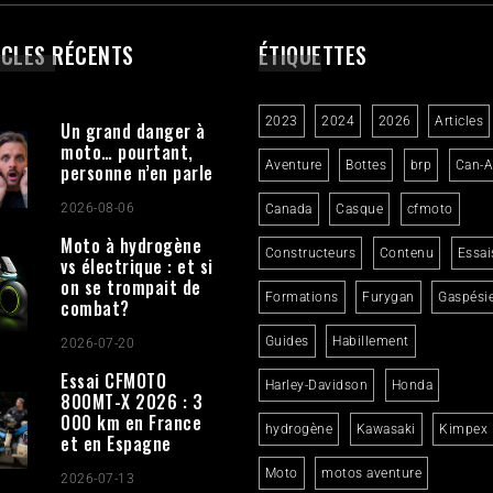
ICLES RÉCENTS
ÉTIQUETTES
2023
2024
2026
Articles
Un grand danger à
moto… pourtant,
Aventure
Bottes
brp
Can-
personne n’en parle
2026-08-06
Canada
Casque
cfmoto
Moto à hydrogène
Constructeurs
Contenu
Essai
vs électrique : et si
on se trompait de
Formations
Furygan
Gaspési
combat?
Guides
Habillement
2026-07-20
Essai CFMOTO
Harley-Davidson
Honda
800MT-X 2026 : 3
000 km en France
hydrogène
Kawasaki
Kimpex
et en Espagne
Moto
motos aventure
2026-07-13