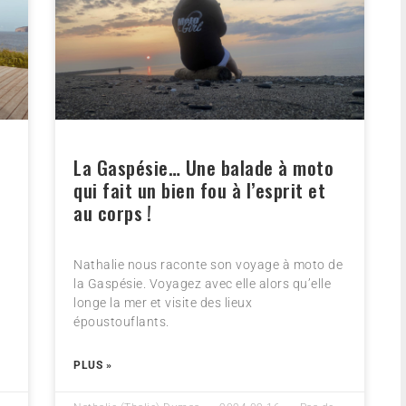
s
La Gaspésie… Une balade à moto
qui fait un bien fou à l’esprit et
au corps !
Nathalie nous raconte son voyage à moto de
e
la Gaspésie. Voyagez avec elle alors qu’elle
longe la mer et visite des lieux
époustouflants.
PLUS »