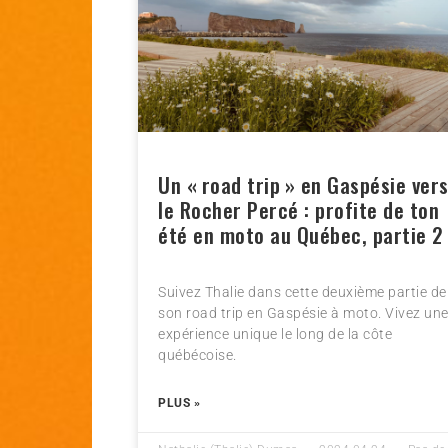
Un « road trip » en Gaspésie ver
le Rocher Percé : profite de ton
été en moto au Québec, partie 2
Suivez Thalie dans cette deuxième partie de
son road trip en Gaspésie à moto. Vivez un
expérience unique le long de la côte
québécoise.
PLUS »