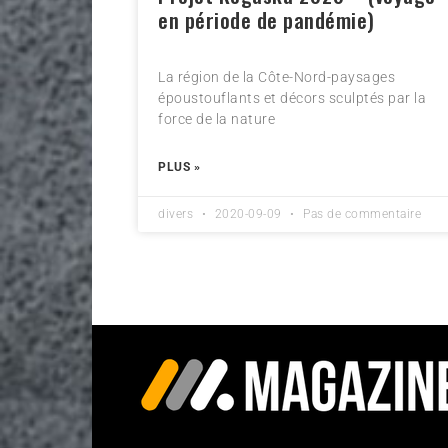
en période de pandémie)
La région de la Côte-Nord-paysages
époustouflants et décors sculptés par la
force de la nature
PLUS »
divers
2020-09-09
Pas de commentaire