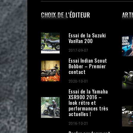
CHOIX DE L'ÉDITEUR
ART
Essai de la Suzuki
VanVan 200
2017-09-07
Essai Indian Scout
Bobber – Premier
contact
2020-10-01
Essai de la Yamaha
XSR900 2016 –
look rétro et
performances très
actuelles !
2016-10-21