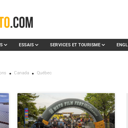
La référence des motocyclistes
ES
ESSAIS
SERVICES ET TOURISME
ENGL
ions
Canada
Québec