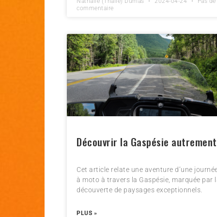
Nathalie (Thalie) Dumas
2024-04-24
Pas de
commentaire
Découvrir la Gaspésie autrement
Cet article relate une aventure d’une journé
à moto à travers la Gaspésie, marquée par 
découverte de paysages exceptionnels.
PLUS »