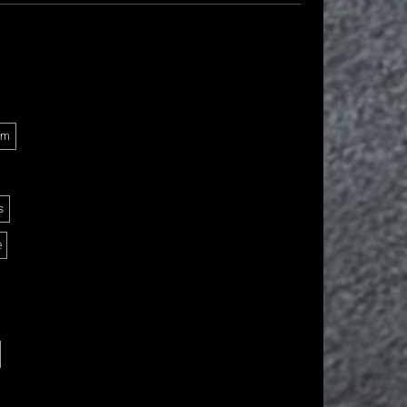
Am
s
e