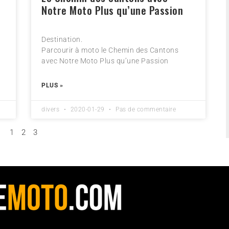
Notre Moto Plus qu’une Passion
Destination.
Parcourir à moto le Chemin des Cantons
avec Notre Moto Plus qu’une Passion
PLUS »
divers
2020-01-29
Pas de commentaire
1
2
3