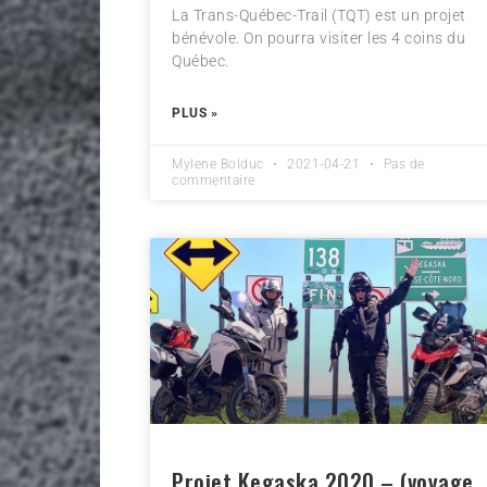
La Trans-Québec-Trail (TQT) est un projet
bénévole. On pourra visiter les 4 coins du
Québec.
PLUS »
Mylene Bolduc
2021-04-21
Pas de
commentaire
Projet Kegaska 2020 – (voyage