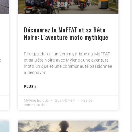
Découvrez le MoFFAT et sa Bête
s
Noire: L’aventure moto mythique
Plongez dans l’univers mythique du MoFFAT
c
et sa Bête Noire avec Mylène : une aventure
moto unique et une communauté passionnée
à découvrir.
PLUS »
Mylene Bolduc
2024-07-24
Pas de
commentaire