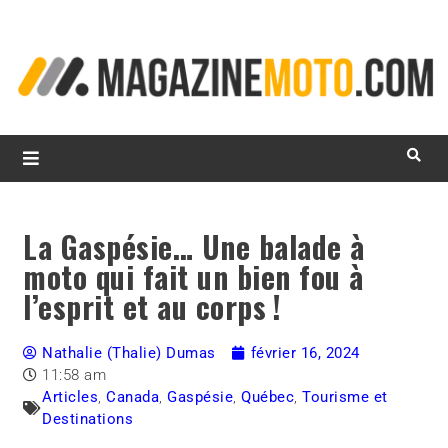
L
d
m
MagazineMoto.com
La Gaspésie… Une balade à
moto qui fait un bien fou à
l’esprit et au corps !
Nathalie (Thalie) Dumas
février 16, 2024
11:58 am
Articles
,
Canada
,
Gaspésie
,
Québec
,
Tourisme et
Destinations