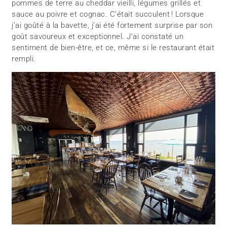
pommes de terre au cheddar vieilli, légumes grillés et
sauce au poivre et cognac. C’était succulent ! Lorsque
j’ai goûté à la bavette, j’ai été fortement surprise par son
goût savoureux et exceptionnel. J’ai constaté un
sentiment de bien-être, et ce, même si le restaurant était
rempli.