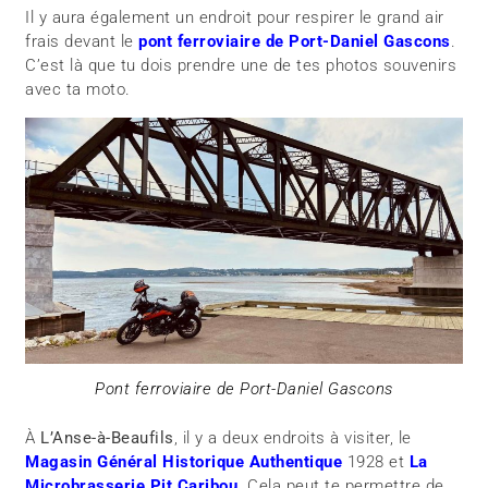
Il y aura également un endroit pour respirer le grand air
frais devant le
pont ferroviaire de Port-Daniel Gascons
.
C’est là que tu dois prendre une de tes photos souvenirs
avec ta moto.
Pont ferroviaire de Port-Daniel Gascons
À
L’Anse-à-Beaufils
, il y a deux endroits à visiter, le
Magasin Général Historique Authentique
1928 et
La
Microbrasserie Pit Caribou
.
Cela peut te permettre de