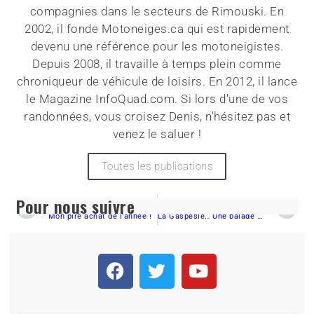
compagnies dans le secteurs de Rimouski. En
2002, il fonde Motoneiges.ca qui est rapidement
devenu une référence pour les motoneigistes.
Depuis 2008, il travaille à temps plein comme
chroniqueur de véhicule de loisirs. En 2012, il lance
le Magazine InfoQuad.com. Si lors d'une de vos
randonnées, vous croisez Denis, n'hésitez pas et
venez le saluer !
Toutes les publications
Pour nous suivre
PRÉCÉDENT
SUIVANT
Mon pire achat de l’année !
La Gaspésie… Une balade à moto qui fait un bien fou à l’esprit et au corps !