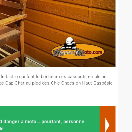
t le bistro qui font le bonheur des passants en pleine
s de Cap-Chat au pied des Chic-Chocs en Haut-Gaspésie
d danger à moto… pourtant, personne
le