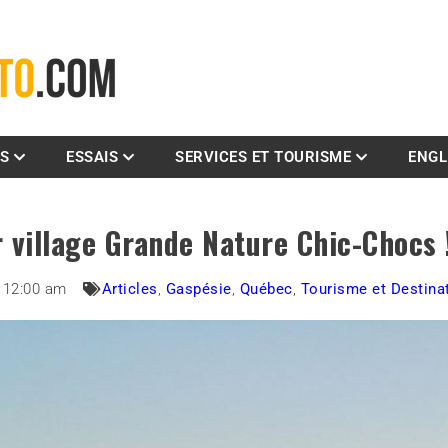
La référence des motocyclistes
ES
ESSAIS
SERVICES ET TOURISME
ENGL
 village Grande Nature Chic-Chocs 
12:00 am
Articles
,
Gaspésie
,
Québec
,
Tourisme et Destina