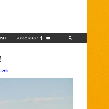
ISH
Suivez nous :
!
tions