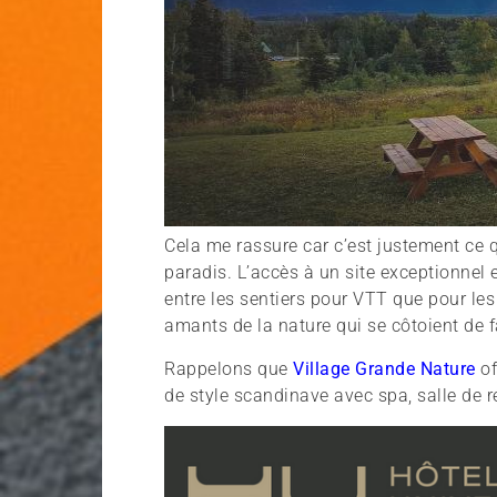
Cela me rassure car c’est justement ce 
paradis. L’accès à un site exceptionnel 
entre les sentiers pour VTT que pour l
amants de la nature qui se côtoient de f
Rappelons que
Village Grande Nature
of
de style scandinave avec spa, salle de 