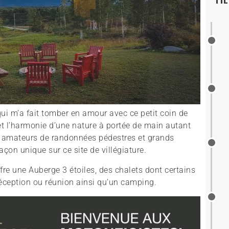
qui m’a fait tomber en amour avec ce petit coin de
et l’harmonie d’une nature à portée de main autant
es amateurs de randonnées pédestres et grands
açon unique sur ce site de villégiature.
fre une Auberge 3 étoiles, des chalets dont certains
réception ou réunion ainsi qu’un camping.