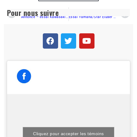
Pour nous suivre
PRÉCÉDENT
SUIVANT
Annonce – essai Kawasaki Z900RS
Essai Yamaha/Star Eluder 2018 – Classique et résolument moderne !
Cliquez pour accepter les témoins