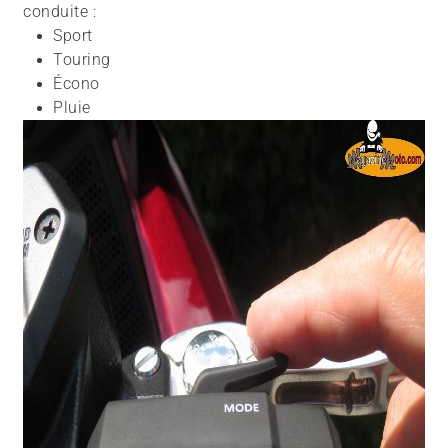
conduite :
Sport
Touring
Écono
Pluie