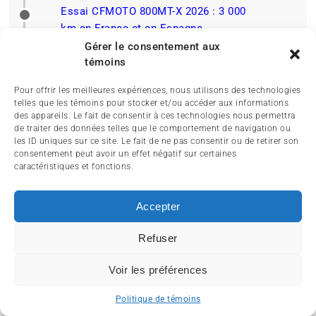
Essai CFMOTO 800MT-X 2026 : 3 000
km en France et en Espagne
Gérer le consentement aux
2026-06-09
témoins
Botte Adventure 2 Gore de SIDI :
confort, protection et étanchéité au
Pour offrir les meilleures expériences, nous utilisons des technologies
rendez-vous?
telles que les témoins pour stocker et/ou accéder aux informations
des appareils. Le fait de consentir à ces technologies nous permettra
2026-05-27
de traiter des données telles que le comportement de navigation ou
les ID uniques sur ce site. Le fait de ne pas consentir ou de retirer son
Sac à dos moto Heritage 30 L : style
consentement peut avoir un effet négatif sur certaines
vintage et performance moderne
caractéristiques et fonctions.
2026-05-20
Motos trois-roues Can-Am 2026 :
Accepter
guide complet des modèles Spyder,
Ryker et Canyon
Refuser
Voir les préférences
Politique de témoins