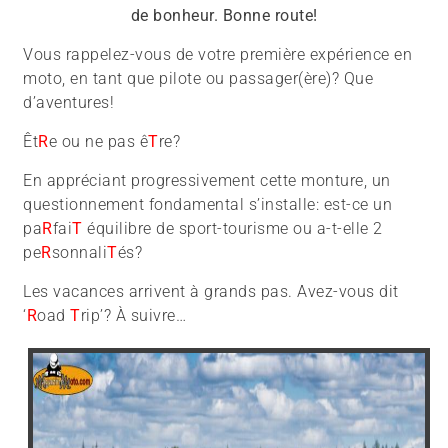
de bonheur. Bonne route!
Vous rappelez-vous de votre première expérience en
moto, en tant que pilote ou passager(ère)? Que
d’aventures!
Êt
R
e ou ne pas ê
T
re?
En appréciant progressivement cette monture, un
questionnement fondamental s’installe: est-ce un
pa
R
fai
T
équilibre de sport-tourisme ou a-t-elle 2
pe
R
sonnali
T
és?
Les vacances arrivent à grands pas. Avez-vous dit
‘
R
oad
T
rip’? À suivre…