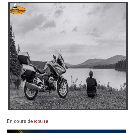
En cours de
ou
e
R
T