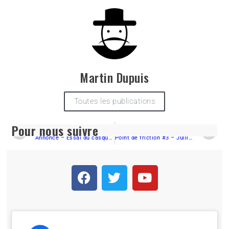
Martin Dupuis
Toutes les publications
Pour nous suivre
PRÉCÉDENT
SUIVANT
Annonce – Essai du casque LS2 Verso
Point de friction #3 – Juillet 2019