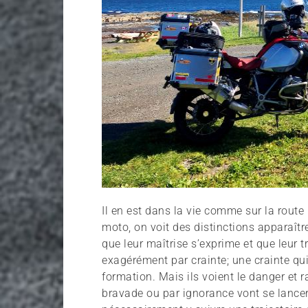
Il en est dans la vie comme sur la route
moto, on voit des distinctions apparaîtr
que leur maîtrise s’exprime et que leur tr
exagérément par crainte; une crainte qu
formation. Mais ils voient le danger et ral
bravade ou par ignorance vont se lancer