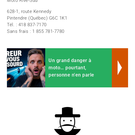
Moto Rive-Sud
628-1, route Kennedy
Pintendre (Québec) G6C 1K1
Tél. : 418 837-7170
Sans frais : 1 855 781-7780
Un grand danger à
moto… pourtant,
personne n'en parle