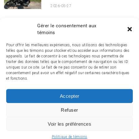
2026-05-27
PUBLICATIONS MENSUELLES
Publications
Gérer le consentement aux
mensuelles
témoins
Pour offrir les meilleures expériences, nous utilisons des technologies
telles que les témoins pour stocker et/ou accéder aux informations des
appareils. Le fait de consentir à ces technologies nous permettra de
traiter des données telles que le comportement de navigation ou les ID
uniques sur ce site. Le fait de ne pas consentir ou de retirer son
consentement peut avoir un effet négatif sur certaines caractéristiques
et fonctions.
Accepter
ACCUEIL
ACTUALITÉ
ARTICLES
ESSAIS
SERVICES ET TOURISME
ENGLISH
Refuser
Voir les préférences
© 2014-2024 MagazineMoto.com - Tous droits réservés.
Politique de témoins