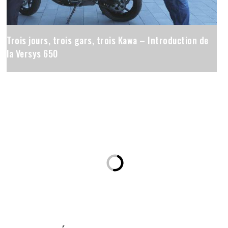
Trois jours, trois gars, trois Kawa – Introduction de
la Versys 650