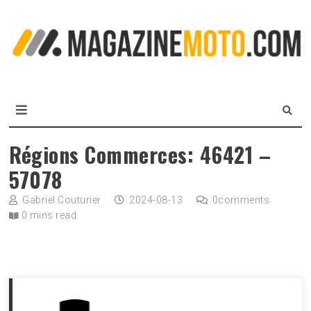
Skip
to
L
content
m
MagazineMoto.com
Régions Commerces: 46421 –
57078
Gabriel Couturier
2024-08-13
0
comments
0 mins read