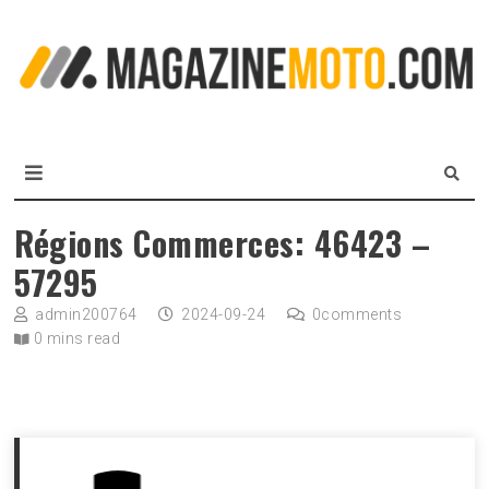
Skip
to
L
content
m
MagazineMoto.com
Régions Commerces: 46423 –
57295
admin200764
2024-09-24
0
comments
0 mins read