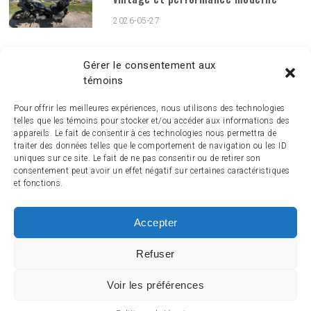
2026-05-27
PUBLICATIONS MENSUELLES
Publications
Gérer le consentement aux
mensuelles
témoins
Pour offrir les meilleures expériences, nous utilisons des technologies
telles que les témoins pour stocker et/ou accéder aux informations des
appareils. Le fait de consentir à ces technologies nous permettra de
traiter des données telles que le comportement de navigation ou les ID
uniques sur ce site. Le fait de ne pas consentir ou de retirer son
consentement peut avoir un effet négatif sur certaines caractéristiques
et fonctions.
Accepter
ACCUEIL
ACTUALITÉ
ARTICLES
ESSAIS
SERVICES ET TOURISME
ENGLISH
Refuser
Voir les préférences
© 2014-2024 MagazineMoto.com - Tous droits réservés.