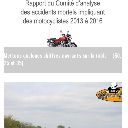
Mettons quelques chiffres navrants sur la table – (50,
25 et 35)