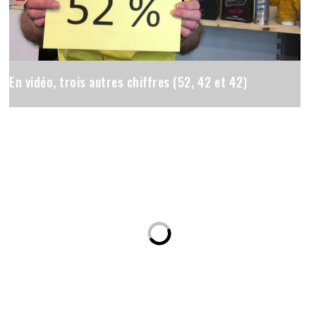
En vidéo, trois autres chiffres (52, 42 et 42)