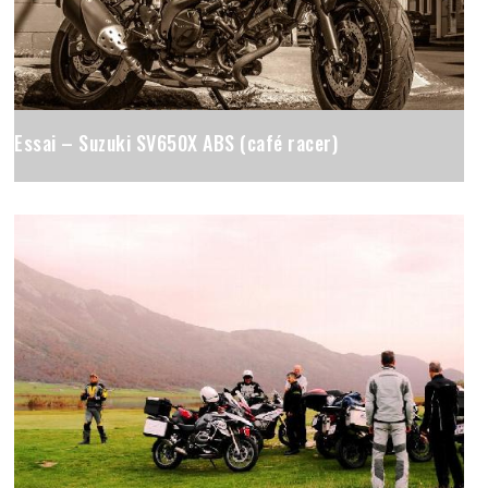
Essai – Suzuki SV650X ABS (café racer)