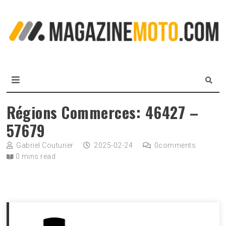
Skip
to
L
content
m
MagazineMoto.com
Régions Commerces: 46427 –
57679
Gabriel Couturier
2025-02-24
0
comments
0 mins read