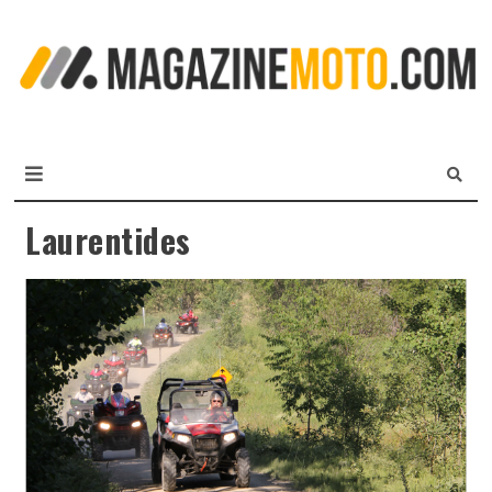
L
m
MagazineMoto.com
Laurentides