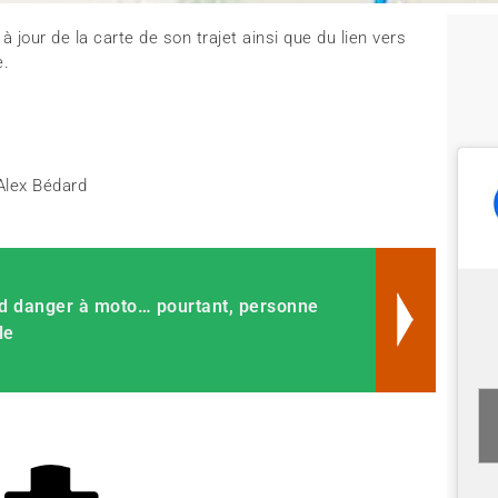
 jour de la carte de son trajet ainsi que du lien vers
e.
 Alex Bédard
d danger à moto… pourtant, personne
le