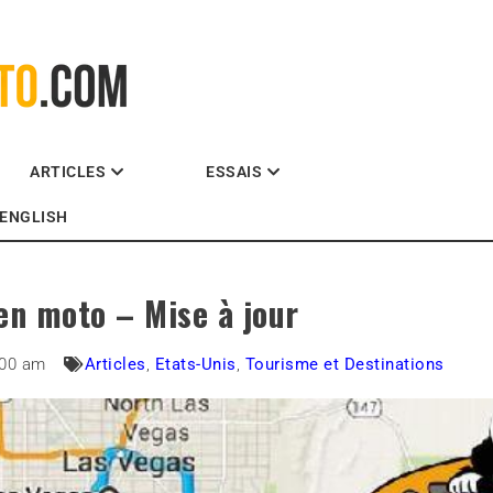
La référence des motocyclistes
ARTICLES
ESSAIS
ENGLISH
en moto – Mise à jour
:00 am
Articles
,
Etats-Unis
,
Tourisme et Destinations