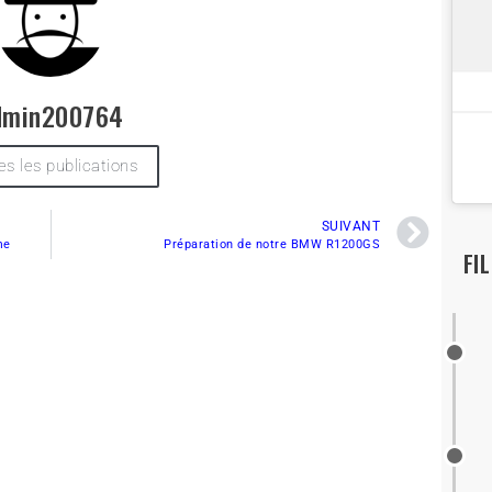
dmin200764
es les publications
SUIVANT
me
Préparation de notre BMW R1200GS
FI