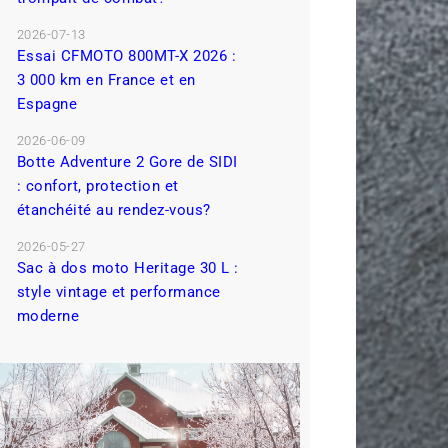
2026-07-13
Essai CFMOTO 800MT-X 2026 :
3 000 km en France et en
Espagne
2026-06-09
Botte Adventure 2 Gore de SIDI
: confort, protection et
étanchéité au rendez-vous?
2026-05-27
Sac à dos moto Heritage 30 L :
style vintage et performance
moderne