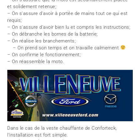
et solidement retenue;
– On s'assure d'avoir à portée de mains tout ce qui est
requis;
– On s'assure d'avoir bien lu et compris les instructions;
– On débranche les bornes de la batterie;
– On réalise les branchements;
– On prend son temps et on travaille calmement
– On confirme le fonctionnement;
– On réassemble la moto.
Dans le cas de la veste chauffante de Conforteck,
l'installation est fort simple.