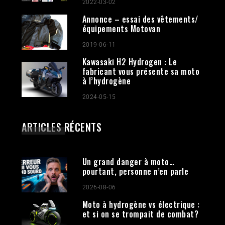
2022-03-02
Annonce – essai des vêtements/
équipements Motovan
2019-06-11
Kawasaki H2 Hydrogen : Le
fabricant vous présente sa moto
à l’hydrogène
2024-05-15
ARTICLES RÉCENTS
Un grand danger à moto…
pourtant, personne n’en parle
2026-08-06
Moto à hydrogène vs électrique :
et si on se trompait de combat?