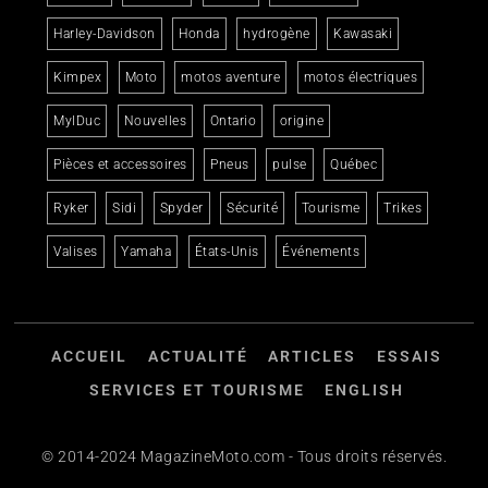
Harley-Davidson
Honda
hydrogène
Kawasaki
Kimpex
Moto
motos aventure
motos électriques
MylDuc
Nouvelles
Ontario
origine
Pièces et accessoires
Pneus
pulse
Québec
Ryker
Sidi
Spyder
Sécurité
Tourisme
Trikes
Valises
Yamaha
États-Unis
Événements
ACCUEIL
ACTUALITÉ
ARTICLES
ESSAIS
SERVICES ET TOURISME
ENGLISH
© 2014-2024 MagazineMoto.com - Tous droits réservés.