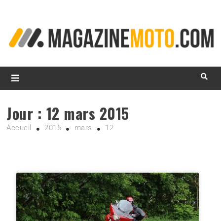
L
d
m
MagazineMoto.com
Jour :
12 mars 2015
Accueil
2015
mars
12