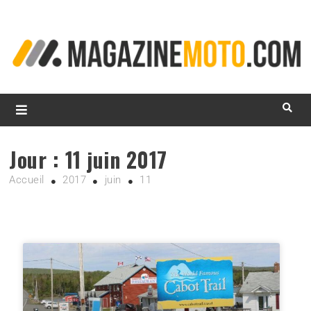
L
d
m
MagazineMoto.com
Jour :
11 juin 2017
Accueil
2017
juin
11