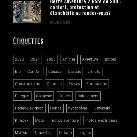
Botte Adventure 2 Gore de SIDI :
confort, protection et
étanchéité au rendez-vous?
2026-06-09
ÉTIQUETTES
2023
2024
2026
Articles
Aventure
Bottes
brp
Can-Am
Canada
Casque
cfmoto
Constructeurs
Contenu
Essais
Formations
Furygan
Gaspésie
Guides
Habillement
Harley-Davidson
Honda
hydrogène
Kawasaki
Kimpex
Moto
motos aventure
motos électriques
MylDuc
Nouvelles
Ontario
origine