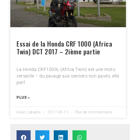
Essai de la Honda CRF 1000 (Africa
Twin) DCT 2017 – 2ième partie
La Honda CRF1000L (Africa Twin) est une moto
versatile – du pavage aux sentiers non pavés, elle
perf
PLUS »
Alain Labadie
2017-06-11
Pas de commentaire