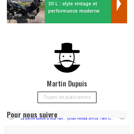
30 L : style vintage et
performance moderne
Martin Dupuis
Toutes les publications
Pour nous suivre
PRÉCÉDENT
SUIVANT
La petite bonne à tout faire – Kawasaki KLX 250 2018
Essai Honda Africa Twin DCT 2018 – seconde partie