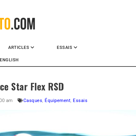
La référence des motocyclistes
ARTICLES
ESSAIS
ENGLISH
ace Star Flex RSD
:00 am
Casques
,
Équipement
,
Essais