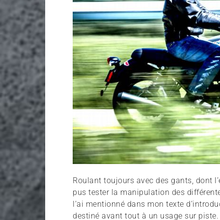
Roulant toujours avec des gants, dont l’é
pus tester la manipulation des différen
l’ai mentionné dans mon texte d’introd
destiné avant tout à un usage sur piste.