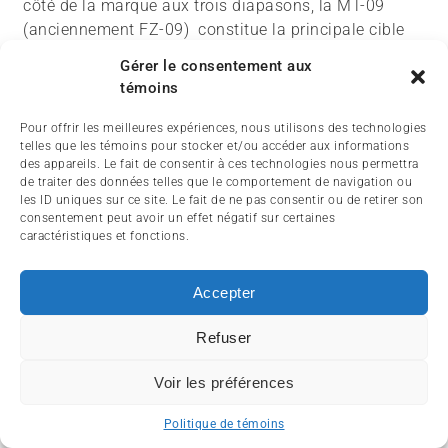
côté de la marque aux trois diapasons, la MT-09
(anciennement FZ-09) constitue la principale cible
de laZ900. Munie d’un trois cylindres
Gérer le consentement aux
particulièrement coupleux, elle ne peut être
témoins
considérée comme une moto aussi versatile que la
Kawasaki. Dans le sens qu’avec sa facilité à se
Pour offrir les meilleures expériences, nous utilisons des technologies
telles que les témoins pour stocker et/ou accéder aux informations
cabrer, elle peut intimider les pilotes moins
des appareils. Le fait de consentir à ces technologies nous permettra
expérimentés, ce que la Z avec son couple plus
de traiter des données telles que le comportement de navigation ou
linéaire ne risque de provoquer.
les ID uniques sur ce site. Le fait de ne pas consentir ou de retirer son
consentement peut avoir un effet négatif sur certaines
caractéristiques et fonctions.
Accepter
Refuser
Voir les préférences
Politique de témoins