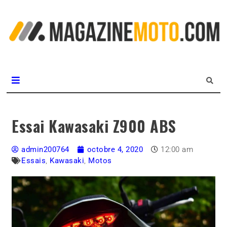
L
m
MagazineMoto.com
Essai Kawasaki Z900 ABS
admin200764
octobre 4, 2020
12:00 am
Essais
,
Kawasaki
,
Motos