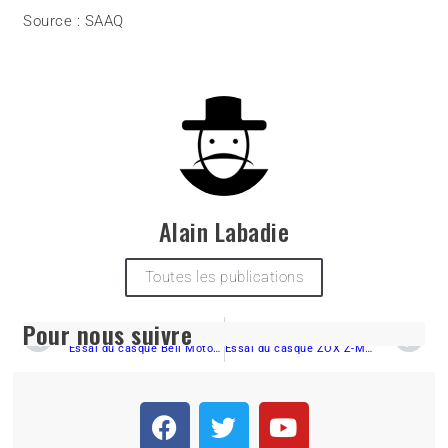
Source : SAAQ
Alain Labadie
Toutes les publications
Pour nous suivre
PRÉCÉDENT
SUIVANT
Essai du casque Bell Moto-3, rien ne peut retenir Marc Paradis
Essai du casque ZOX Z-MOD10