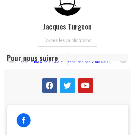
Jacques Turgeon
Toutes les publications
Pour nous suivre
PRÉCÉDENT
SUIVANT
Essai – BMW F800 GSA – Toute une saison !
Essai des bas Vitae Soul (premières impressions)