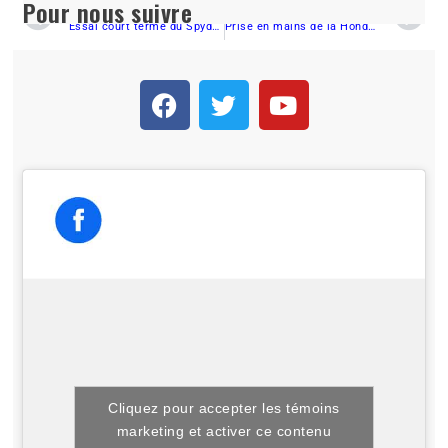
Pour nous suivre
PRÉCÉDENT
SUIVANT
Essai court terme du Spyder F3 2015
Prise en mains de la Honda NC750X
Cliquez pour accepter les témoins
marketing et activer ce contenu