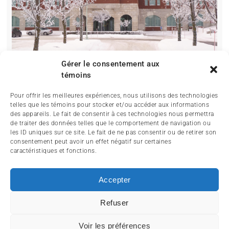
Gérer le consentement aux
témoins
Pour offrir les meilleures expériences, nous utilisons des technologies
telles que les témoins pour stocker et/ou accéder aux informations
des appareils. Le fait de consentir à ces technologies nous permettra
de traiter des données telles que le comportement de navigation ou
les ID uniques sur ce site. Le fait de ne pas consentir ou de retirer son
consentement peut avoir un effet négatif sur certaines
caractéristiques et fonctions.
ACCUEIL
ACTUALITÉ
ARTICLES
Accepter
ESSAIS
SERVICES ET TOURISME
ENGLISH
Refuser
Voir les préférences
© 2014-2024 MagazineMoto.com - Tous droits réservés.