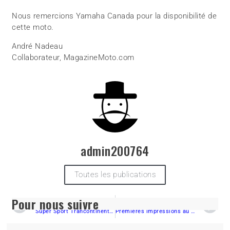
Nous remercions Yamaha Canada pour la disponibilité de
cette moto.
André Nadeau
Collaborateur, MagazineMoto.com
admin200764
Toutes les publications
Pour nous suivre
PRÉCÉDENT
SUIVANT
Super Sport Trancontinentale
Premières impressions au guidon de la Yamaha Super Tenere 2016