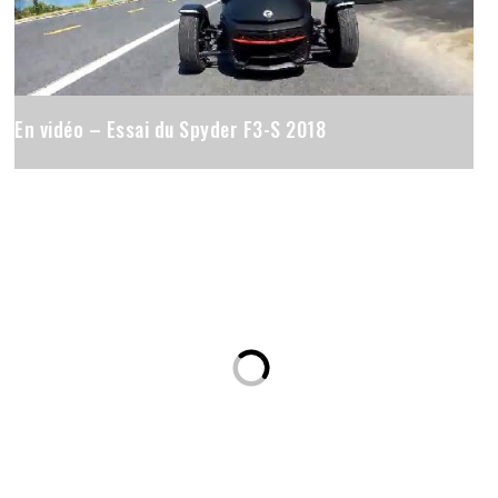
En vidéo – Essai du Spyder F3-S 2018