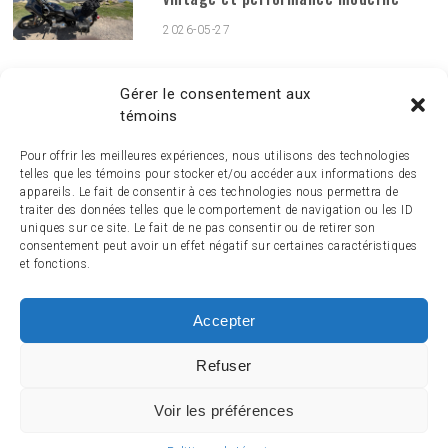
2026-05-27
PUBLICATIONS MENSUELLES
Publications
Gérer le consentement aux
mensuelles
témoins
Pour offrir les meilleures expériences, nous utilisons des technologies
telles que les témoins pour stocker et/ou accéder aux informations des
appareils. Le fait de consentir à ces technologies nous permettra de
traiter des données telles que le comportement de navigation ou les ID
uniques sur ce site. Le fait de ne pas consentir ou de retirer son
consentement peut avoir un effet négatif sur certaines caractéristiques
et fonctions.
Accepter
ACCUEIL
ACTUALITÉ
ARTICLES
ESSAIS
SERVICES ET TOURISME
ENGLISH
Refuser
Voir les préférences
© 2014-2024 MagazineMoto.com - Tous droits réservés.