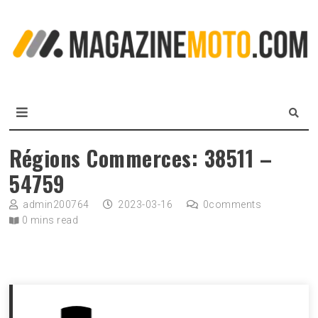
Skip
to
L
content
m
MagazineMoto.com
Régions Commerces: 38511 –
54759
admin200764
2023-03-16
0
comments
0 mins read