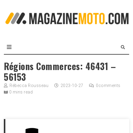
Skip
to
L
content
m
MagazineMoto.com
Régions Commerces: 46431 –
56153
Rébecca Rousseau
2023-10-27
0
comments
0 mins read