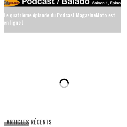
Le quatrième épisode du Podcast MagazineMoto est
en ligne !
ARTICLES RÉCENTS