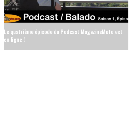
Le quatrième épisode du Podcast MagazineMoto est
en ligne !