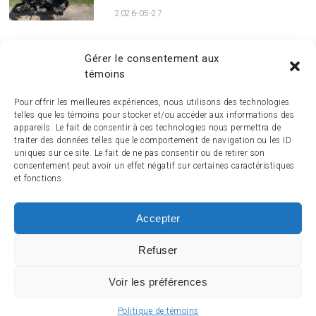
2026-05-27
PUBLICATIONS MENSUELLES
Publications
Gérer le consentement aux
mensuelles
témoins
Pour offrir les meilleures expériences, nous utilisons des technologies
telles que les témoins pour stocker et/ou accéder aux informations des
appareils. Le fait de consentir à ces technologies nous permettra de
traiter des données telles que le comportement de navigation ou les ID
uniques sur ce site. Le fait de ne pas consentir ou de retirer son
consentement peut avoir un effet négatif sur certaines caractéristiques
et fonctions.
Accepter
ACCUEIL
ACTUALITÉ
ARTICLES
ESSAIS
SERVICES ET TOURISME
ENGLISH
Refuser
Voir les préférences
© 2014-2024 MagazineMoto.com - Tous droits réservés.
Politique de témoins