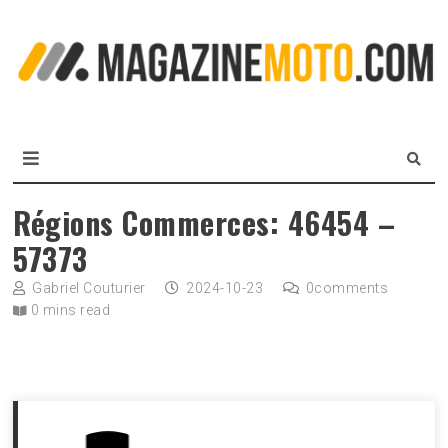
Skip
to
L
content
m
MagazineMoto.com
Régions Commerces: 46454 –
57373
Gabriel Couturier
2024-10-23
0
comments
0 mins read