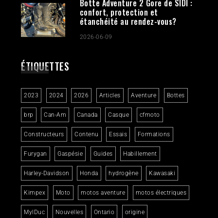
Botte Adventure 2 Gore de SIDI :
confort, protection et
étanchéité au rendez-vous?
2026-06-09
ÉTIQUETTES
2023
2024
2026
Articles
Aventure
Bottes
brp
Can-Am
Canada
Casque
cfmoto
Constructeurs
Contenu
Essais
Formations
Furygan
Gaspésie
Guides
Habillement
Harley-Davidson
Honda
hydrogène
Kawasaki
Kimpex
Moto
motos aventure
motos électriques
MylDuc
Nouvelles
Ontario
origine