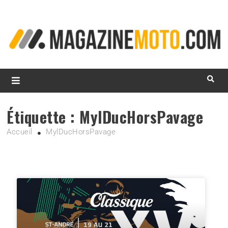
L
d
m
MagazineMoto.com
Étiquette :
MylDucHorsPavage
Accueil
MylDucHorsPavage