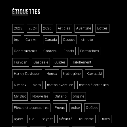
ÉTIQUETTES
2023
2024
2026
Articles
Aventure
Bottes
brp
Can-Am
Canada
Casque
cfmoto
Constructeurs
Contenu
Essais
Formations
Furygan
Gaspésie
Guides
Habillement
Harley-Davidson
Honda
hydrogène
Kawasaki
Kimpex
Moto
motos aventure
motos électriques
MylDuc
Nouvelles
Ontario
origine
Pièces et accessoires
Pneus
pulse
Québec
Ryker
Sidi
Spyder
Sécurité
Tourisme
Trikes