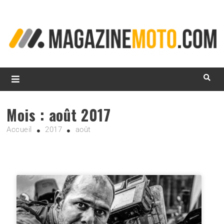
L
d
m
MagazineMoto.com
Mois :
août 2017
Accueil
2017
août