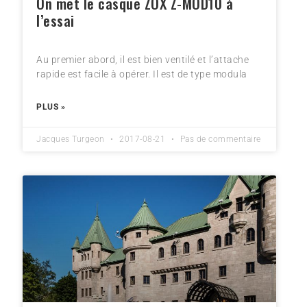
On met le casque ZOX Z-MOD10 à
l’essai
Au premier abord, il est bien ventilé et l’attache
rapide est facile à opérer. Il est de type modula
PLUS »
Jacques Turgeon
2017-08-21
Pas de commentaire