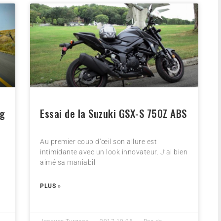
ng
Essai de la Suzuki GSX-S 750Z ABS
Au premier coup d’œil son allure est
intimidante avec un look innovateur. J’ai bien
aimé sa maniabil
PLUS »