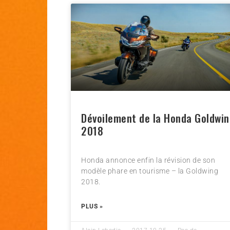
Dévoilement de la Honda Goldwi
2018
Honda annonce enfin la révision de son
modèle phare en tourisme – la Goldwing
2018.
PLUS »