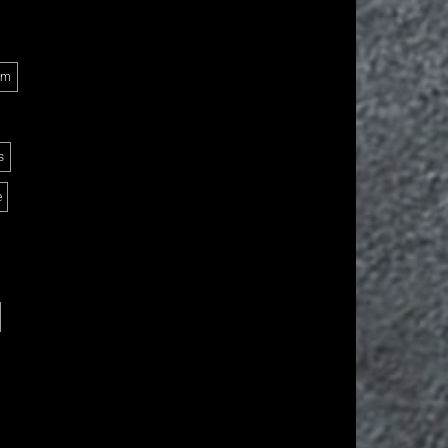
Am
s
e