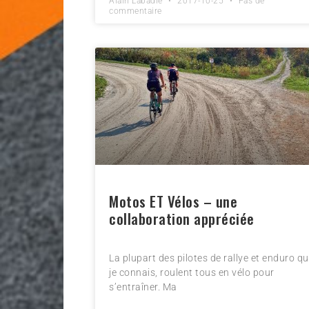
Alain Labadie
2017-10-25
Pas de
commentaire
Motos ET Vélos – une
collaboration appréciée
La plupart des pilotes de rallye et enduro q
je connais, roulent tous en vélo pour
s’entraîner. Ma