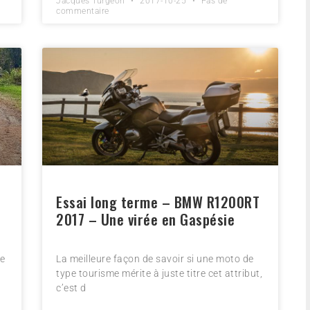
Jacques Turgeon
2017-10-25
Pas de
commentaire
Essai long terme – BMW R1200RT
2017 – Une virée en Gaspésie
ue
La meilleure façon de savoir si une moto de
type tourisme mérite à juste titre cet attribut,
c’est d