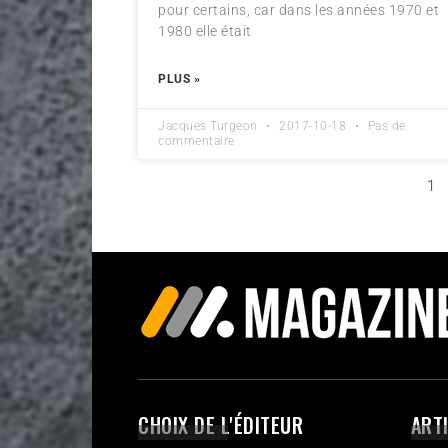
pour certains, car dans les années 1970 et
1980 elle était
PLUS »
Jacques Turgeon
2017-10-18
Pas de
commentaire
1
CHOIX DE L'ÉDITEUR
ART