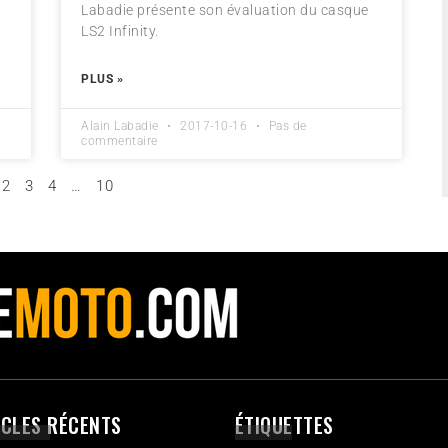
Labadie présente son évaluation du casque
LS2 Infinity.
PLUS »
Alain Labadie
2017-10-16
Pas de
commentaire
2
3
4
…
10
ICLES RÉCENTS
ÉTIQUETTES