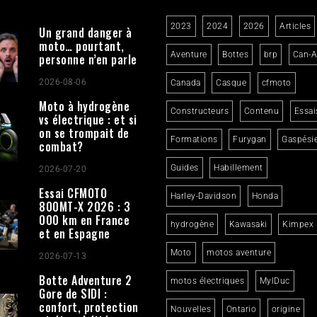
2023
2024
2026
Articles
Un grand danger à
moto… pourtant,
Aventure
Bottes
brp
Can-
personne n’en parle
2026-08-06
Canada
Casque
cfmoto
Moto à hydrogène
Constructeurs
Contenu
Essai
vs électrique : et si
on se trompait de
Formations
Furygan
Gaspési
combat?
Guides
Habillement
2026-07-20
Essai CFMOTO
Harley-Davidson
Honda
800MT-X 2026 : 3
000 km en France
hydrogène
Kawasaki
Kimpex
et en Espagne
Moto
motos aventure
2026-07-13
Botte Adventure 2
motos électriques
MylDuc
Gore de SIDI :
confort, protection
Nouvelles
Ontario
origine