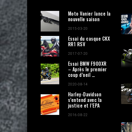
Moto Vanier lance la
nouvelle saison
2015-03-20
Essai du casque CKX
RR1 RSV
2017-07-20
Essai BMW F900XR
– Après le premier
coup d’oeil …
2020-08-14
Harley-Davidson
s’entend avec la
justice et l’EPA
2016-08-22