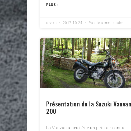
PLUS »
divers
2017-10-24
Pas de commentaire
Présentation de la Suzuki Vanva
200
La Vanvan a peut-être un petit air connu