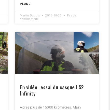
PLUS »
Martin Dupuis
2017-10-20
Pas de
commentaire
n
En vidéo- essai du casque LS2
Infinity
Après plus de 15000 kilomètres, Alain