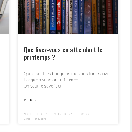
Que lisez-vous en attendant le
printemps ?
Quels sont les bouquins qui vous font saliver.
Lesquels vous ont influencé.
On veut le savoir, et l
PLUS »
Alain Labadie
2017-10-26
Pas de
commentaire