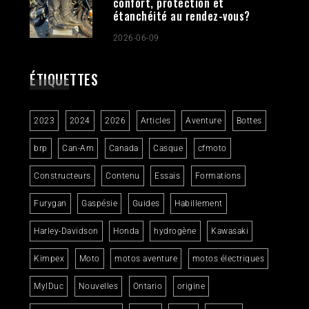
confort, protection et
étanchéité au rendez-vous?
2026-06-09
ÉTIQUETTES
2023
2024
2026
Articles
Aventure
Bottes
brp
Can-Am
Canada
Casque
cfmoto
Constructeurs
Contenu
Essais
Formations
Furygan
Gaspésie
Guides
Habillement
Harley-Davidson
Honda
hydrogène
Kawasaki
Kimpex
Moto
motos aventure
motos électriques
MylDuc
Nouvelles
Ontario
origine