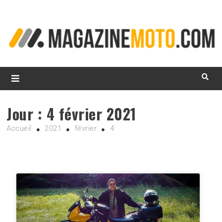
L
d
m
MagazineMoto.com
Jour :
4 février 2021
Accueil
2021
février
4