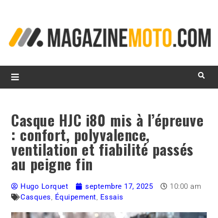
L
d
m
MagazineMoto.com
Casque HJC i80 mis à l’épreuve
: confort, polyvalence,
ventilation et fiabilité passés
au peigne fin
Hugo Lorquet
septembre 17, 2025
10:00 am
Casques
,
Équipement
,
Essais