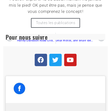
mis le pied! OK peut être pas, mais je pense que
vous comprenez le concept !
Toutes les publications
Pour nous suivre
PRÉCÉDENT
SUIVANT
Harley-Davidson Road Glide 2025: essai d’une moto touring puissante et confortable
Deux motos, une seule identité : entre la fougue de la GASGAS EX300 et la résilience de la Honda CRF250RX