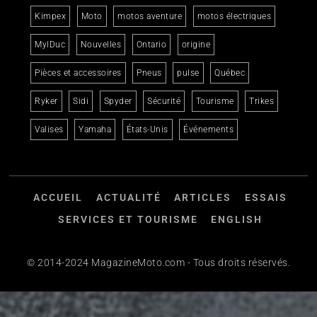
Kimpex
Moto
motos aventure
motos électriques
MylDuc
Nouvelles
Ontario
origine
Pièces et accessoires
Pneus
pulse
Québec
Ryker
Sidi
Spyder
Sécurité
Tourisme
Trikes
Valises
Yamaha
États-Unis
Événements
ACCUEIL
ACTUALITÉ
ARTICLES
ESSAIS
SERVICES ET TOURISME
ENGLISH
© 2014-2024 MagazineMoto.com - Tous droits réservés.