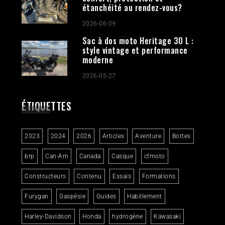
étanchéité au rendez-vous?
2026-06-09
Sac à dos moto Heritage 30 L :
style vintage et performance
moderne
2026-05-27
ÉTIQUETTES
2023
2024
2026
Articles
Aventure
Bottes
brp
Can-Am
Canada
Casque
cfmoto
Constructeurs
Contenu
Essais
Formations
Furygan
Gaspésie
Guides
Habillement
Harley-Davidson
Honda
hydrogène
Kawasaki