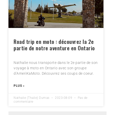
Road trip en moto : découvrez la 2e
partie de notre aventure en Ontario
Nathalie nous transporte dans le 2e partie de son
voyage à moto en Ontario avec son groupe
d’AmeriKaMoto. Découvrez ses coups de coeur.
PLUS »
Nathalie (Thalie) Dumas
2023-08-09
Pas de
commentaire