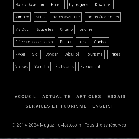
Harley-Davidson
Honda
hydrogène
Kawasaki
Kimpex
Moto
motos aventure
motos électriques
MylDuc
Nouvelles
Ontario
origine
Pièces et accessoires
Pneus
pulse
Québec
Ryker
Sidi
Spyder
Sécurité
Tourisme
Trikes
Valises
Yamaha
États-Unis
Événements
ACCUEIL
ACTUALITÉ
ARTICLES
ESSAIS
SERVICES ET TOURISME
ENGLISH
© 2014-2024 MagazineMoto.com - Tous droits réservés.