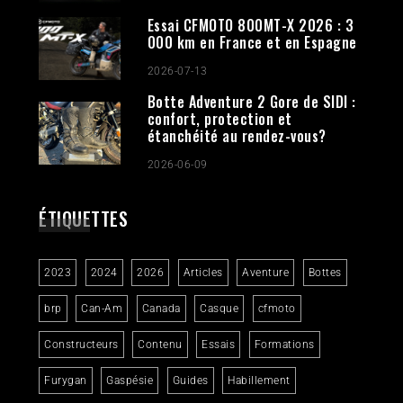
Essai CFMOTO 800MT-X 2026 : 3
000 km en France et en Espagne
2026-07-13
Botte Adventure 2 Gore de SIDI :
confort, protection et
étanchéité au rendez-vous?
2026-06-09
ÉTIQUETTES
2023
2024
2026
Articles
Aventure
Bottes
brp
Can-Am
Canada
Casque
cfmoto
Constructeurs
Contenu
Essais
Formations
Furygan
Gaspésie
Guides
Habillement