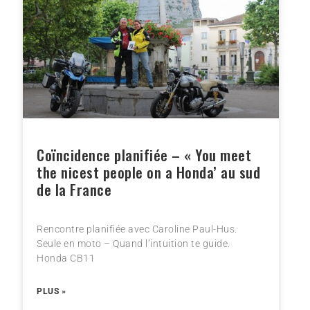
Coïncidence planifiée – « You meet
the nicest people on a Honda’ au sud
de la France
Rencontre planifiée avec Caroline Paul-Hus.
Seule en moto – Quand l’intuition te guide.
Honda CB11
PLUS »