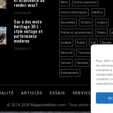
et étanchéité au
Moto
motos aventure
rendez-vous?
motos électriques
MylDuc
2026-06-09
Sac à dos moto
Nouvelles
Ontario
origine
Heritage 30 L :
style vintage et
Pièces et accessoires
Pneus
p
performance
moderne
Québec
Ryker
Sidi
Spyder
2026-05-27
Sécurité
Tourisme
Trikes
Pour offrir
Valises
Yamaha
États-Unis
les témoins
consentir à
Événements
comportemen
consentir o
caractéristi
UALITÉ
ARTICLES
ESSAIS
SERVICES ET TOU
Ac
© 2014-2024 MagazineMoto.com - Tous droits réservés.