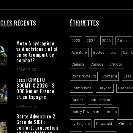
ICLES RÉCENTS
ÉTIQUETTES
2023
2024
2026
Articles
Moto à hydrogène
vs électrique : et si
Aventure
Bottes
brp
Can-
on se trompait de
combat?
Canada
Casque
cfmoto
2026-07-20
Constructeurs
Contenu
Essai
Essai CFMOTO
800MT-X 2026 : 3
Formations
Furygan
Gaspési
000 km en France
et en Espagne
Guides
Habillement
2026-07-13
Harley-Davidson
Honda
Botte Adventure 2
Gore de SIDI :
hydrogène
Kawasaki
Kimpex
confort, protection