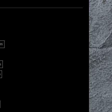
Am
s
e