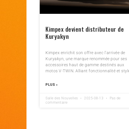
Kimpex devient distributeur de
Kuryakyn
Kimpex enrichit son offre avec l’arrivée de
Kuryakyn, une marque renommée pour ses
accessoires haut de gamme destinés aux
motos V-TWIN. Alliant fonctionnalité et styl
PLUS »
Salle des Nouvelles
2025-08-13
Pas de
commentaire