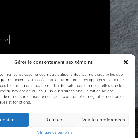
ulse
Gérer le consentement aux témoins
 les meilleures expériences, nous utilisons des technologies telles que
 pour stocker et/ou accéder aux informations des appareils. Le fait de
 ces technologies nous permettra de traiter des données telles que le
t de navigation ou les ID uniques sur ce site. Le fait de ne pas
u de retirer son consentement peut avoir un effet négatif sur certaines
ques et fonctions.
RISME
ENGLISH
cepter
Refuser
Voir les préférences
Politique de témoins