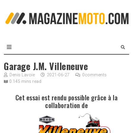
Skip
to
L
content
m
MagazineMoto.com
Garage J.M. Villeneuve
Denis Lavoie
2021-06-27
0
comments
0.145 mins read
Cet essai est rendu possible grâce à la
collaboration de